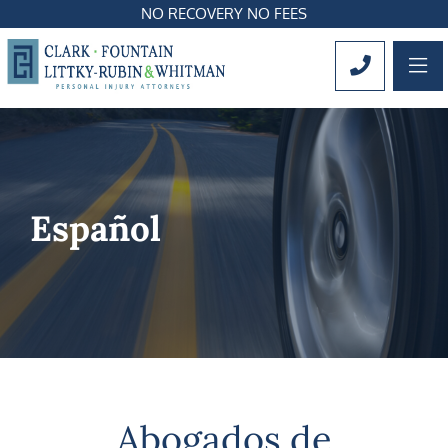
NO RECOVERY NO FEES
OP
CALL 561
Español
Abogados de