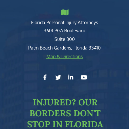
Florida Personal Injury Attorneys
Clark, Fountain, Littky-Rubin 
3601 PGA Boulevard
Suite 300
Palm Beach Gardens
,
Florida
33410
Map & Directions
facebook-f
twitter
linkedin-in
youtube
INJURED?
OUR
BORDERS DON’T
STOP IN FLORIDA