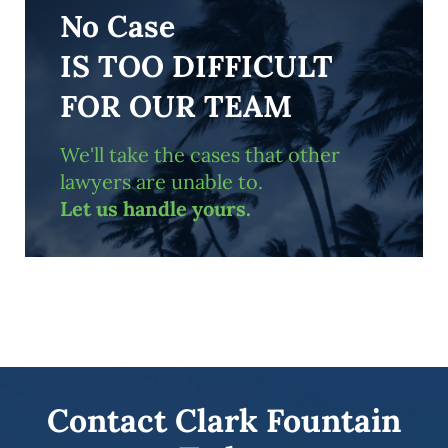
No Case
IS TOO DIFFICULT
FOR OUR TEAM
We'll take the cases that other
lawyers are unable to.
Let us handle yours.
Contact Clark Fountain